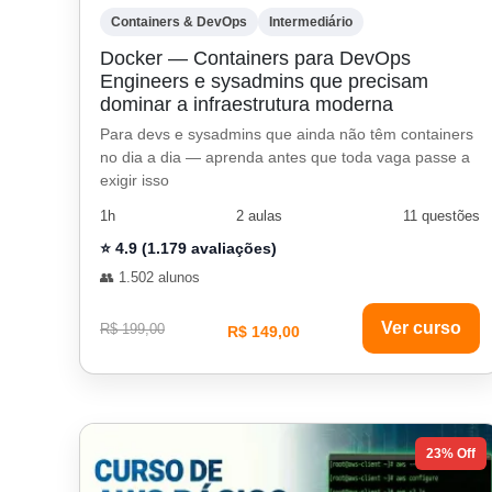
Containers & DevOps
Intermediário
Docker — Containers para DevOps
Engineers e sysadmins que precisam
dominar a infraestrutura moderna
Para devs e sysadmins que ainda não têm containers
no dia a dia — aprenda antes que toda vaga passe a
exigir isso
1h
2 aulas
11 questões
⭐ 4.9 (1.179 avaliações)
👥 1.502 alunos
Ver curso
R$ 199,00
R$ 149,00
23% Off