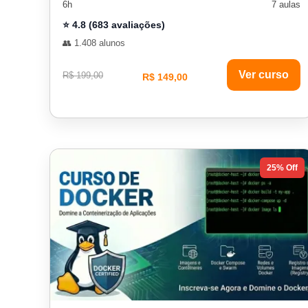
6h
7 aulas
⭐ 4.8 (683 avaliações)
👥 1.408 alunos
Ver curso
R$ 199,00
R$ 149,00
25% Off