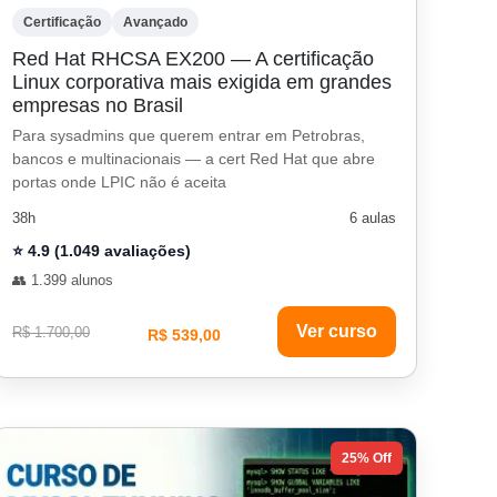
Certificação
Avançado
Red Hat RHCSA EX200 — A certificação
Linux corporativa mais exigida em grandes
empresas no Brasil
Para sysadmins que querem entrar em Petrobras,
bancos e multinacionais — a cert Red Hat que abre
portas onde LPIC não é aceita
38h
6 aulas
⭐ 4.9 (1.049 avaliações)
👥 1.399 alunos
Ver curso
R$ 1.700,00
R$ 539,00
25% Off