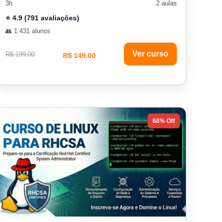
3h
2 aulas
⭐ 4.9 (791 avaliações)
👥 1.431 alunos
Ver curso
R$ 199,00
R$ 149,00
68% Off