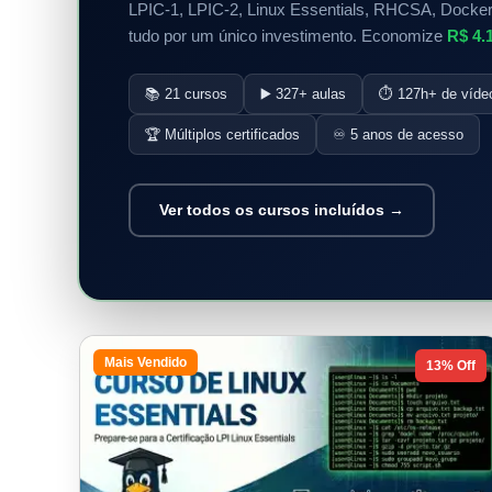
LPIC-1, LPIC-2, Linux Essentials, RHCSA, Docker
tudo por um único investimento. Economize
R$ 4.
📚 21 cursos
▶️ 327+ aulas
⏱️ 127h+ de víde
🏆 Múltiplos certificados
♾️ 5 anos de acesso
Ver todos os cursos incluídos →
Mais Vendido
13% Off