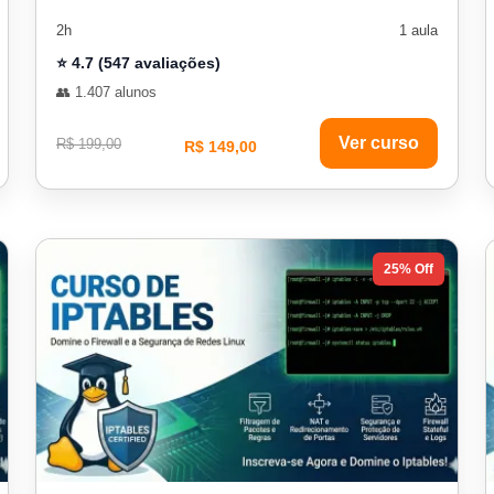
2h
1 aula
⭐ 4.7 (547 avaliações)
👥 1.407 alunos
Ver curso
R$ 199,00
R$ 149,00
25% Off