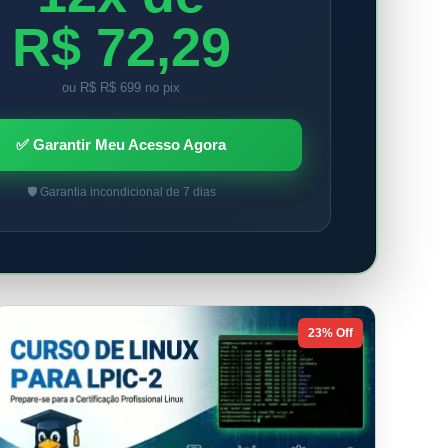
R$ 72,29
ou R$ R$ 699 no pix
✅ Garantir Meu Acesso Agora
🛡️ Garantia incondicional de 7 dias
23% Off