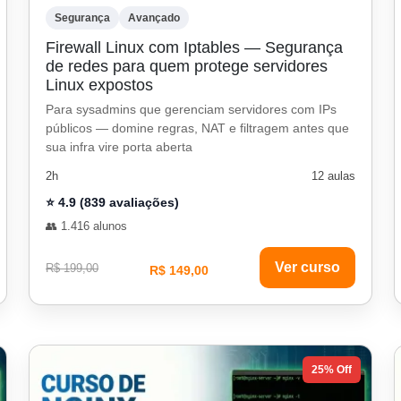
Segurança
Avançado
Firewall Linux com Iptables — Segurança
de redes para quem protege servidores
Linux expostos
Para sysadmins que gerenciam servidores com IPs
públicos — domine regras, NAT e filtragem antes que
sua infra vire porta aberta
2h
12 aulas
⭐ 4.9 (839 avaliações)
👥 1.416 alunos
Ver curso
R$ 199,00
R$ 149,00
25% Off