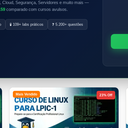
, Cloud, Segurança, Servidores e muito mais —
159
comparado com cursos avulsos.
o
🧪 109+ labs práticos
❓ 5.200+ questões
Mais Vendido
23% Off