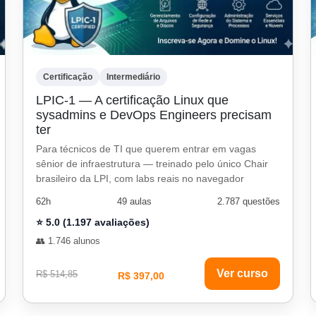
Certificação
Intermediário
LPIC-1 — A certificação Linux que
sysadmins e DevOps Engineers precisam
ter
Para técnicos de TI que querem entrar em vagas
sênior de infraestrutura — treinado pelo único Chair
brasileiro da LPI, com labs reais no navegador
62h
49 aulas
2.787 questões
⭐ 5.0 (1.197 avaliações)
👥 1.746 alunos
Ver curso
R$ 514,85
R$ 397,00