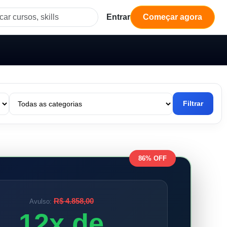
Entrar
Começar agora
Filtrar
86% OFF
R$ 4.858,00
Avulso:
12x de