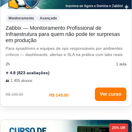
Monitoramento
Avançado
Zabbix — Monitoramento Profissional de
Infraestrutura para quem não pode ter surpresas
em produção
Para sysadmins e equipes de ops responsáveis por ambientes
críticos — dashboards, alertas e SLA na prática com labs reais
2h
1 aula
⭐ 4.8 (823 avaliações)
👥 1.405 alunos
Ver curso
R$ 199,00
R$ 149,00
25% Off