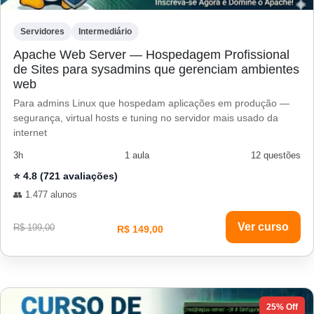
Servidores
Intermediário
Apache Web Server — Hospedagem Profissional
de Sites para sysadmins que gerenciam ambientes
web
Para admins Linux que hospedam aplicações em produção —
segurança, virtual hosts e tuning no servidor mais usado da
internet
3h
1 aula
12 questões
⭐ 4.8 (721 avaliações)
👥 1.477 alunos
Ver curso
R$ 199,00
R$ 149,00
25% Off