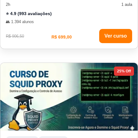
2h
1 aula
⭐ 4.9 (993 avaliações)
👥 1.394 alunos
Ver curso
R$ 906,50
R$ 699,00
25% Off