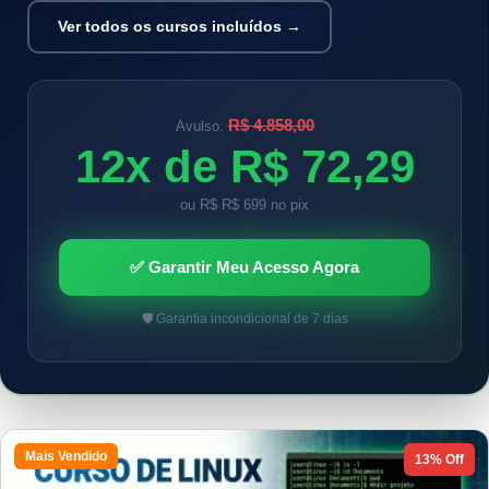
Ver todos os cursos incluídos →
R$ 4.858,00
Avulso:
12x de R$ 72,29
ou R$ R$ 699 no pix
✅ Garantir Meu Acesso Agora
🛡️ Garantia incondicional de 7 dias
Mais Vendido
13% Off