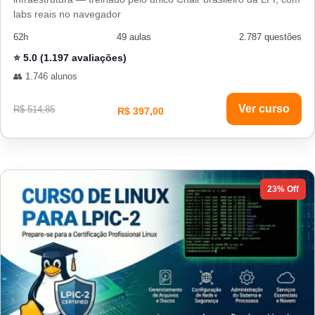
labs reais no navegador
62h
49 aulas
2.787 questões
⭐ 5.0 (1.197 avaliações)
👥 1.746 alunos
Ver curso
R$ 514,85
R$ 397,00
23% Off