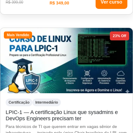
Ver curso
R$ 399,00
R$ 349,00
Mais Vendido
23% Off
Certificação
Intermediário
LPIC-1 — A certificação Linux que sysadmins e
DevOps Engineers precisam ter
Para técnicos de TI que querem entrar em vagas sênior de
infraestrutura — treinado pelo único Chair brasileiro da LPI, com