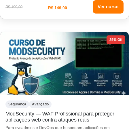
Ver curso
R$ 199,00
R$ 149,00
25% Off
Segurança
Avançado
ModSecurity — WAF Profissional para proteger
aplicações web contra ataques reais
Para sysadmins e DevOps que hospedam aplicações em