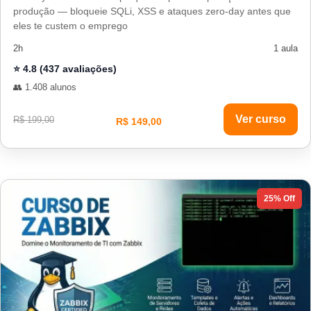
produção — bloqueie SQLi, XSS e ataques zero-day antes que
eles te custem o emprego
2h
1 aula
⭐ 4.8 (437 avaliações)
👥 1.408 alunos
Ver curso
R$ 199,00
R$ 149,00
25% Off