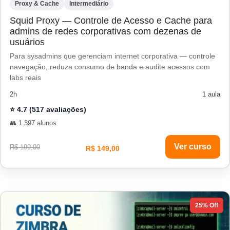
Proxy & Cache
Intermediário
Squid Proxy — Controle de Acesso e Cache para
admins de redes corporativas com dezenas de
usuários
Para sysadmins que gerenciam internet corporativa — controle
navegação, reduza consumo de banda e audite acessos com
labs reais
2h
1 aula
⭐ 4.7 (517 avaliações)
👥 1.397 alunos
Ver curso
R$ 199,00
R$ 149,00
25% Off