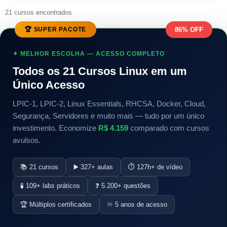
21 cursos encontrados
🏆 SUPER PACOTE
86% OFF
✦ MELHOR ESCOLHA — ACESSO COMPLETO
Todos os 21 Cursos Linux em um
Único Acesso
LPIC-1, LPIC-2, Linux Essentials, RHCSA, Docker, Cloud,
Segurança, Servidores e muito mais — tudo por um único
investimento. Economize
R$ 4.159
comparado com cursos
avulsos.
📚 21 cursos
▶️ 327+ aulas
⏱️ 127h+ de vídeo
🧪 109+ labs práticos
❓ 5.200+ questões
🏆 Múltiplos certificados
♾️ 5 anos de acesso