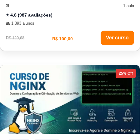
3h
1 aula
⭐ 4.8 (987 avaliações)
👥 1.393 alunos
Ver curso
R$ 129,68
R$ 100,00
25% Off