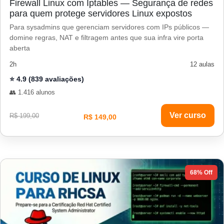
Firewall Linux com Iptables — Segurança de redes
para quem protege servidores Linux expostos
Para sysadmins que gerenciam servidores com IPs públicos —
domine regras, NAT e filtragem antes que sua infra vire porta
aberta
2h
12 aulas
⭐ 4.9 (839 avaliações)
👥 1.416 alunos
Ver curso
R$ 199,00
R$ 149,00
68% Off