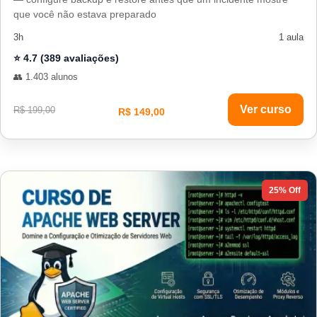
que você não estava preparado
3h
1 aula
⭐ 4.7 (389 avaliações)
👥 1.403 alunos
Ver curso
R$ 199,00
R$ 149,00
25% Off