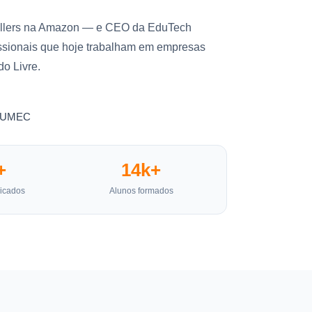
-sellers na Amazon — e CEO da EduTech
fissionais que hoje trabalham em empresas
o Livre.
 FUMEC
+
14k+
licados
Alunos formados