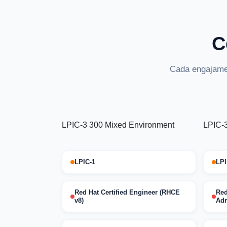
C
Cada engajamen
LPIC-3 300 Mixed Environment
LPIC-3
LPIC-1
LPI
Red Hat Certified Engineer (RHCE
Red
v8)
Adm