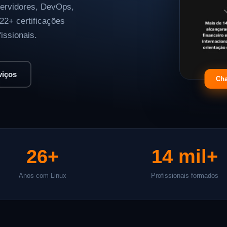
servidores, DevOps,
2+ certificações
issionais.
viços
Cha
26+
14 mil+
Anos com Linux
Profissionais formados