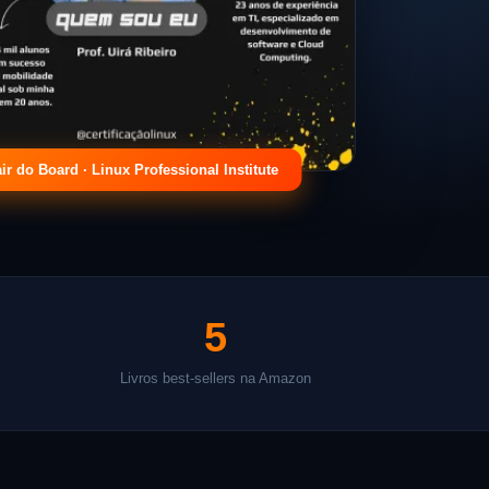
ir do Board · Linux Professional Institute
5
Livros best-sellers na Amazon