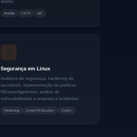
deploy.
Ansible
CI/CD
IaC
🔒
Segurança em Linux
Auditoria de segurança, hardening de
servidores, implementação de políticas
SELinux/AppArmor, análise de
vulnerabilidades e resposta a incidentes.
Hardening
CompTIA Security+
CySA+