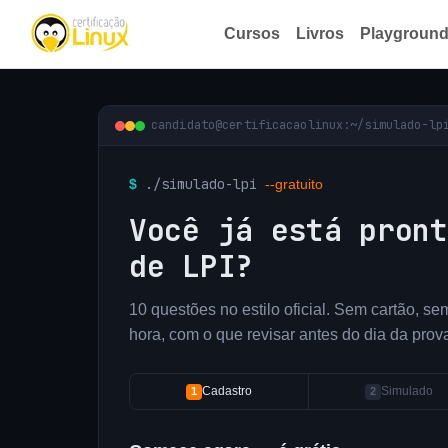
Cursos
Livros
Playgroun
candidato@certificacaolinux:~/simulado-lp
./simulado-lpi
$
--gratuito
_
Você já está pront
de LPI?
10 questões no estilo oficial. Sem cartão, s
hora, com o que revisar antes do dia da prov
1
Cadastro
2
Simulado