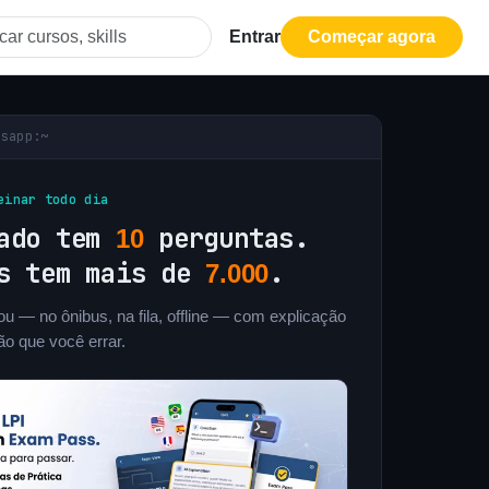
Entrar
Começar agora
ssapp:~
einar todo dia
lado tem
perguntas.
10
ss tem mais de
.
7.000
u — no ônibus, na fila, offline — com explicação
ão que você errar.