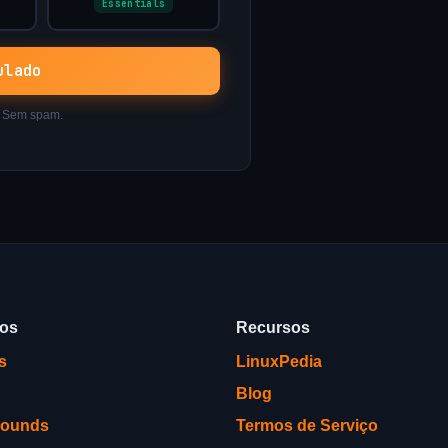
Essentials
ulado
. Sem spam.
ços
Recursos
s
LinuxPedia
Blog
rounds
Termos de Serviço