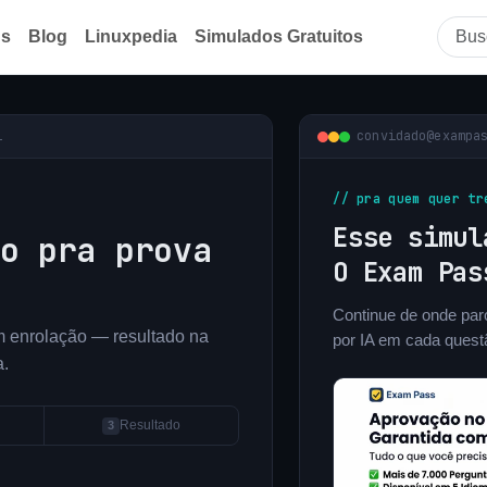
ds
Blog
Linuxpedia
Simulados Gratuitos
i
convidado@exampa
// pra quem quer tr
Esse simu
o pra prova
O Exam Pa
Continue de onde paro
em enrolação — resultado na
por IA em cada quest
a.
3
Resultado