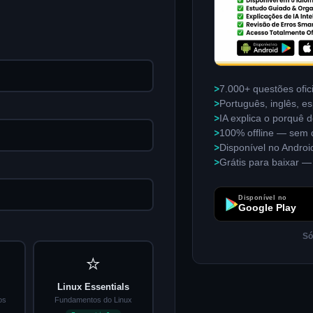
>
7.000+ questões ofic
>
Português, inglês, e
>
IA explica o porquê 
>
100% offline — sem 
>
Disponível no Androi
>
Grátis para baixar 
Disponível no
Google Play
Só
⭐
Linux Essentials
os
Fundamentos do Linux