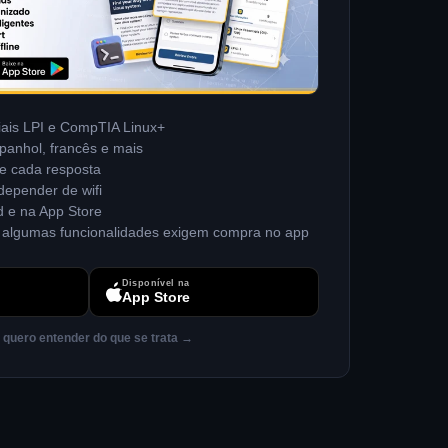
iais LPI e CompTIA Linux+
spanhol, francês e mais
de cada resposta
depender de wifi
d e na App Store
— algumas funcionalidades exigem compra no app
Disponível na
App Store
 quero entender do que se trata →