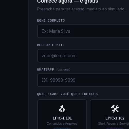
Comece agora — é grátis
Preencha para ter acesso imediato ao simulado.
NOME COMPLETO
MELHOR E-MAIL
WHATSAPP
(opcional)
QUAL EXAME VOCÊ QUER TREINAR?
🐧
🛠️
LPIC-1 101
LPIC-1 102
Comandos e Arquivos
Shell, Redes e Serviç