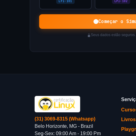
LPI-101
LPI-102
Começar o Sim
Seus dados estão seguros
Servi
Curso
(31) 3069-8315 (Whatsapp)
Livros
Belo Horizonte, MG - Brazil
Playg
Seg-Sex: 09:00 Am - 19:00 Pm