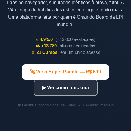
Labs no navegador, simulados idênticos à prova, tutor IA
24h, mapa de habilidades estilo Duolingo e muito mais.
Uma plataforma feita por quem é Chair do Board da LPI
mundial.
⭐
4.9/5.0
(+13.000 avaliações)
👥
+13.780
alunos certificados
🏅
21 Cursos
em um único acesso
🚀 Ver o Super Pacote — R$ 699
▶ Ver como funciona
🛡️ Garantia incondicional de 7 dias • ⚡ Acesso imediato