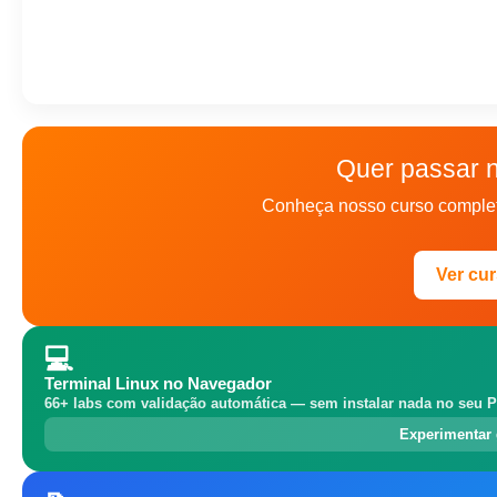
Quer passar 
Conheça nosso curso complet
Ver cu
💻
Terminal Linux no Navegador
66+ labs com validação automática — sem instalar nada no seu P
Experimentar 