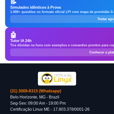
📝
Simulados Idênticos à Prova
1.000+ questões no formato oficial LPI com mapa de prontidão 0
Testar ag
🤖
Tutor IA 24h
Tire dúvidas na hora com exemplos e comandos prontos para cop
Conhecer a pla
(31) 3069-8315 (Whatsapp)
Belo Horizonte, MG - Brazil
Seg-Sex: 09:00 Am - 19:00 Pm
Certificação Linux ME - 17.803.378/0001-26