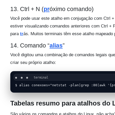
13. Ctrl + N (
pr
óximo comando)
Você pode usar este atalho em conjugação com Ctrl +
estiver visualizando comandos anteriores com Ctrl + P
para
tr
ás. Muitos terminais têm esse atalho mapeado
14. Comando “
alias
”
Você digitou uma combinação de comandos legais que
criar seu próprio atalho:
$ alias conexoes="netstat -plan|grep :80|awk '{p
Tabelas resumo para atalhos do L
São vários os comandos e atalhos do Linux, não acha?