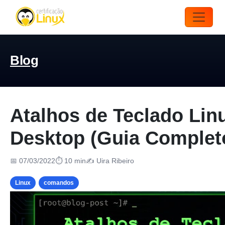
Blog
Atalhos de Teclado Lin
Desktop (Guia Complet
📅 07/03/2022
⏱ 10 min
✍️ Uira Ribeiro
Linux
comandos