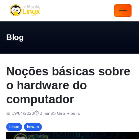
Blog
Noções básicas sobre
o hardware do
computador
📅 19/04/2020
⏱ 2 min
✍️ Uira Ribeiro
Linux
how-to