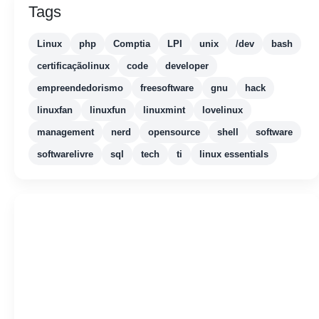
Tags
Linux
php
Comptia
LPI
unix
/dev
bash
certificaçãolinux
code
developer
empreendedorismo
freesoftware
gnu
hack
linuxfan
linuxfun
linuxmint
lovelinux
management
nerd
opensource
shell
software
softwarelivre
sql
tech
ti
linux essentials