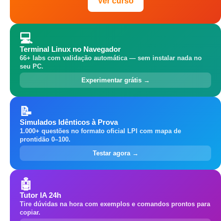
Ver curso
💻
Terminal Linux no Navegador
66+ labs com validação automática — sem instalar nada no
seu PC.
Experimentar grátis →
📝
Simulados Idênticos à Prova
1.000+ questões no formato oficial LPI com mapa de
prontidão 0–100.
Testar agora →
🤖
Tutor IA 24h
Tire dúvidas na hora com exemplos e comandos prontos para
copiar.