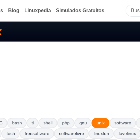
ds
Blog
Linuxpedia
Simulados Gratuitos
x
C
bash
ti
shell
php
gnu
unix
software
tech
freesoftware
softwarelivre
linuxfun
lovelinux