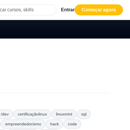
Entrar
Começar agora
/dev
certificaçãolinux
linuxmint
sql
empreendedorismo
hack
code