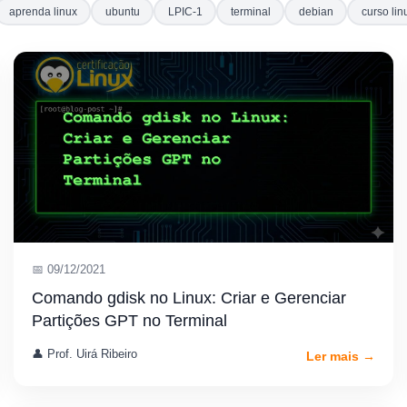
aprenda linux
ubuntu
LPIC-1
terminal
debian
curso lin
📅 09/12/2021
Comando gdisk no Linux: Criar e Gerenciar
Partições GPT no Terminal
👤 Prof. Uirá Ribeiro
Ler mais →