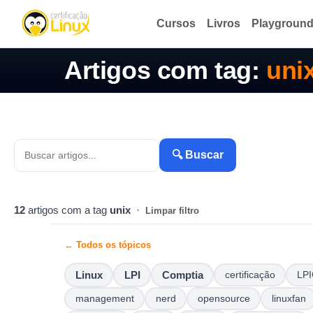
Cursos
Livros
Playgroun
Artigos com tag:
uni
🔍 Buscar
12
artigos com a tag
unix
·
Limpar filtro
← Todos os tópicos
Linux
LPI
Comptia
certificação
LPI
management
nerd
opensource
linuxfan