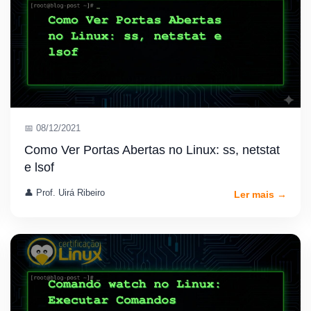
📅 08/12/2021
Como Ver Portas Abertas no Linux: ss, netstat
e lsof
👤 Prof. Uirá Ribeiro
Ler mais →