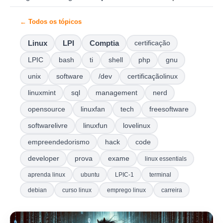
← Todos os tópicos
Linux
LPI
Comptia
certificação
LPIC
bash
ti
shell
php
gnu
unix
software
/dev
certificaçãolinux
linuxmint
sql
management
nerd
opensource
linuxfan
tech
freesoftware
softwarelivre
linuxfun
lovelinux
empreendedorismo
hack
code
developer
prova
exame
linux essentials
aprenda linux
ubuntu
LPIC-1
terminal
debian
curso linux
emprego linux
carreira