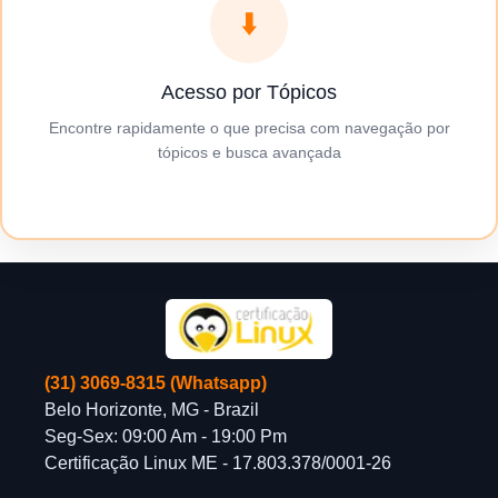
⬇️
Acesso por Tópicos
Encontre rapidamente o que precisa com navegação por
tópicos e busca avançada
(31) 3069-8315 (Whatsapp)
Belo Horizonte, MG - Brazil
Seg-Sex: 09:00 Am - 19:00 Pm
Certificação Linux ME - 17.803.378/0001-26