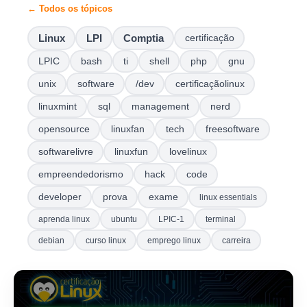
← Todos os tópicos
Linux
LPI
Comptia
certificação
LPIC
bash
ti
shell
php
gnu
unix
software
/dev
certificaçãolinux
linuxmint
sql
management
nerd
opensource
linuxfan
tech
freesoftware
softwarelivre
linuxfun
lovelinux
empreendedorismo
hack
code
developer
prova
exame
linux essentials
aprenda linux
ubuntu
LPIC-1
terminal
debian
curso linux
emprego linux
carreira