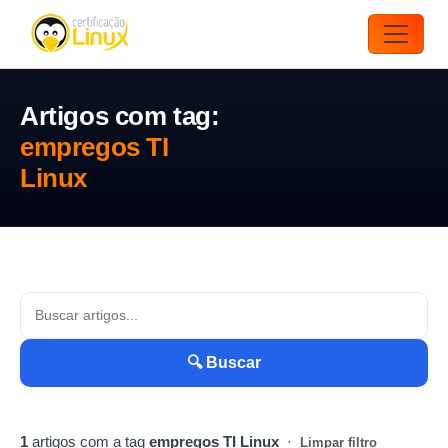
Artigos com tag:
empregos TI
Linux
🔍 Buscar
1
artigos com a tag
empregos TI Linux
·
Limpar filtro