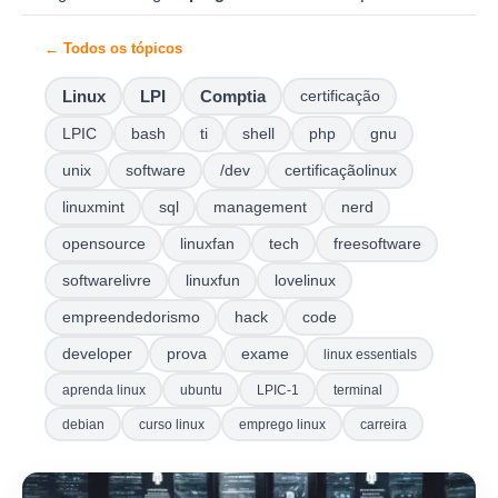
← Todos os tópicos
Linux
LPI
Comptia
certificação
LPIC
bash
ti
shell
php
gnu
unix
software
/dev
certificaçãolinux
linuxmint
sql
management
nerd
opensource
linuxfan
tech
freesoftware
softwarelivre
linuxfun
lovelinux
empreendedorismo
hack
code
developer
prova
exame
linux essentials
aprenda linux
ubuntu
LPIC-1
terminal
debian
curso linux
emprego linux
carreira