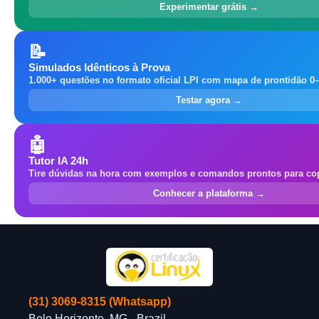
Experimentar grátis →
📝
Simulados Idênticos à Prova
1.000+ questões no formato oficial LPI com mapa de prontidão 0
Testar agora →
🤖
Tutor IA 24h
Tire dúvidas na hora com exemplos e comandos prontos para cop
Conhecer a plataforma →
(31) 3069-8315 (Whatsapp)
Belo Horizonte, MG - Brazil