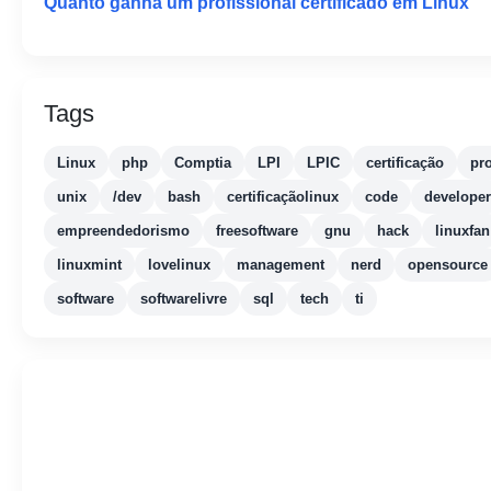
Quanto ganha um profissional certificado em Linux
Tags
Linux
php
Comptia
LPI
LPIC
certificação
pr
unix
/dev
bash
certificaçãolinux
code
developer
empreendedorismo
freesoftware
gnu
hack
linuxfan
linuxmint
lovelinux
management
nerd
opensource
software
softwarelivre
sql
tech
ti