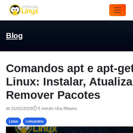
Blog
Comandos apt e apt-ge
Linux: Instalar, Atualiza
Remover Pacotes
📅 01/01/2019
⏱ 5 min
✍️ Uira Ribeiro
Linux
comandos