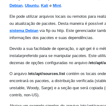
Debian
,
Ubuntu
,
Kali
e
Mint
.
Ele pode utilizar arquivos locais ou remotos para reali
ou atualização de pacotes. Desta maneira é possível a
sistema Debian
via ftp ou http. Este gerenciador t
informações dos pacotes e suas dependências.
Devido a sua facilidade de operação, o apt-get é o mé
instalarpreferido para se manipular pacotes. Este utilit
dezenas de opções configuradas no arquivo
/etc/apt/
O arquivo
/etc/apt/sources.list
contém os locais onde
encontrará os pacotes, a distribuição verificada (stable
unstable, Woody, Sarge) e a seção que será copiada (
contrib, non-US).
Abaixo um exemplo simples de arquivo /etc/apt/source