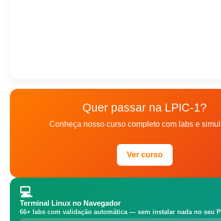
Quer passar na LPIC-1?
Conheça nosso curso completo com labs e simul
Ver curso
💻
Terminal Linux no Navegador
66+ labs com validação automática — sem instalar nada no seu P