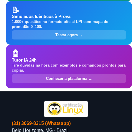
📝
Simulados Idênticos à Prova
1.000+ questões no formato oficial LPI com mapa de
prontidão 0–100.
Testar agora →
🤖
Tutor IA 24h
Tire dúvidas na hora com exemplos e comandos prontos para
copiar.
Conhecer a plataforma →
(31) 3069-8315 (Whatsapp)
Belo Horizonte, MG - Brazil