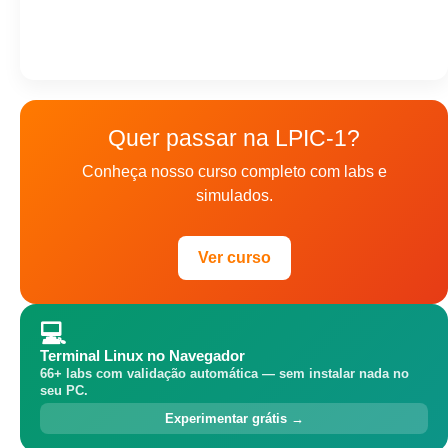
Quer passar na LPIC-1?
Conheça nosso curso completo com labs e
simulados.
Ver curso
💻
Terminal Linux no Navegador
66+ labs com validação automática — sem instalar nada no
seu PC.
Experimentar grátis →