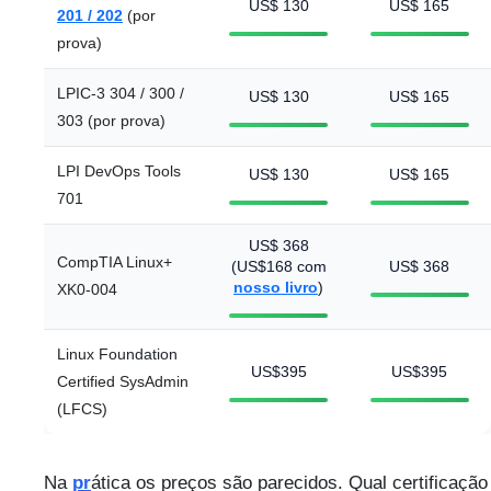
US$ 130
US$ 165
201 / 202
(por
prova)
LPIC-3 304 / 300 /
US$ 130
US$ 165
303 (por prova)
LPI DevOps Tools
US$ 130
US$ 165
701
US$ 368
CompTIA Linux+
(US$168 com
US$ 368
nosso livro
)
XK0-004
Linux Foundation
US$395
US$395
Certified SysAdmin
(LFCS)
Na
pr
ática os preços são parecidos. Qual certificação