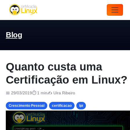
Blog
Quanto custa uma
Certificação em Linux?
📅 29/03/2019
⏱ 1 min
✍️ Uira Ribeiro
Crescimento Pessoal
certificacao
lpi