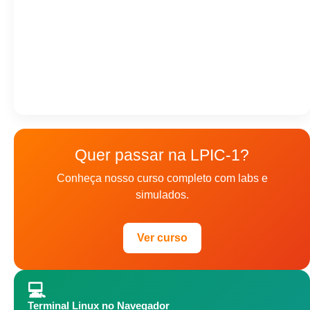
Quer passar na LPIC-1?
Conheça nosso curso completo com labs e
simulados.
Ver curso
💻
Terminal Linux no Navegador