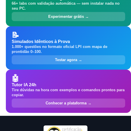
66+ labs com validação automática — sem instalar nada no
seu PC.
Experimentar grátis →
📝
Simulados Idênticos à Prova
1.000+ questões no formato oficial LPI com mapa de
prontidão 0–100.
Testar agora →
🤖
Tutor IA 24h
Tire dúvidas na hora com exemplos e comandos prontos para
copiar.
Conhecer a plataforma →