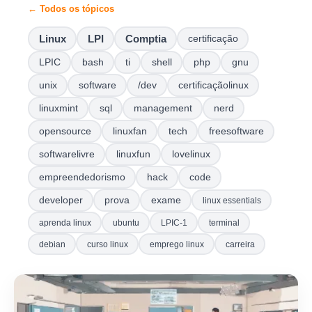
← Todos os tópicos
Linux
LPI
Comptia
certificação
LPIC
bash
ti
shell
php
gnu
unix
software
/dev
certificaçãolinux
linuxmint
sql
management
nerd
opensource
linuxfan
tech
freesoftware
softwarelivre
linuxfun
lovelinux
empreendedorismo
hack
code
developer
prova
exame
linux essentials
aprenda linux
ubuntu
LPIC-1
terminal
debian
curso linux
emprego linux
carreira