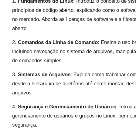
1.
Fundamentos do Linux
: Introduz o conceito de si
princípios de código aberto, explicando como o softwar
no mercado. Aborda as licenças de software e a filoso
aberto.
2.
Comandos da Linha de Comando
: Ensina o uso b
incluindo navegação no sistema de arquivos, manipulaç
de comandos simples.
3.
Sistemas de Arquivos
: Explica como trabalhar co
desde a hierarquia de diretórios até como montar, de
arquivos.
4.
Segurança e Gerenciamento de Usuários
: Introd
gerenciamento de usuários e grupos no Linux, bem c
segurança.