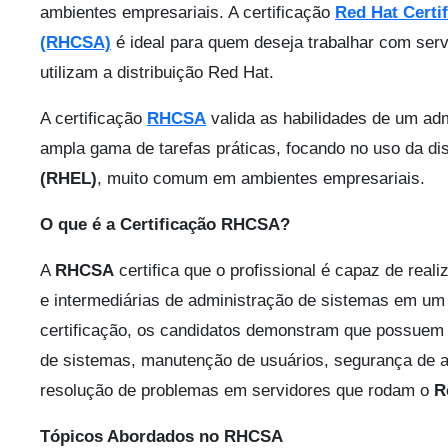
ambientes empresariais. A certificação
Red Hat Certi
(RHCSA)
é ideal para quem deseja trabalhar com ser
utilizam a distribuição Red Hat.
A certificação
RHCSA
valida as habilidades de um ad
ampla gama de tarefas práticas, focando no uso da di
(RHEL)
, muito comum em ambientes empresariais.
O que é a Certificação RHCSA?
A
RHCSA
certifica que o profissional é capaz de real
e intermediárias de administração de sistemas em um 
certificação, os candidatos demonstram que possuem h
de sistemas, manutenção de usuários, segurança de a
resolução de problemas em servidores que rodam o
R
Tópicos Abordados no RHCSA