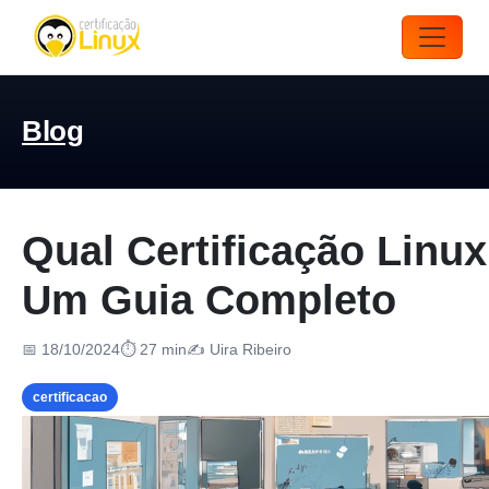
Blog
Qual Certificação Linu
Um Guia Completo
📅 18/10/2024
⏱ 27 min
✍️ Uira Ribeiro
certificacao