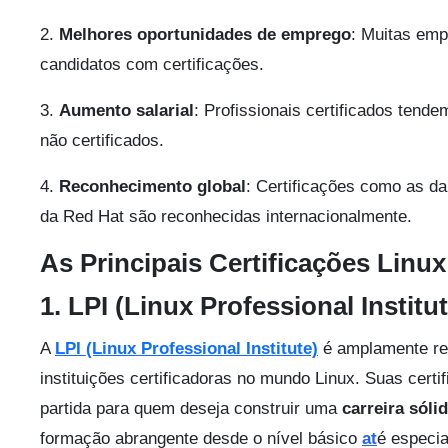
2.
Melhores oportunidades de emprego
: Muitas em
candidatos com certificações.
3.
Aumento salarial
: Profissionais certificados tend
não certificados.
4.
Reconhecimento global
: Certificações como as da 
da Red Hat são reconhecidas internacionalmente.
As Principais Certificações Linux
1. LPI (Linux Professional Institut
A
LPI (Linux Professional Institute)
é amplamente re
instituições certificadoras no mundo Linux. Suas cert
partida para quem deseja construir uma
carreira sóli
formação abrangente desde o nível básico
at
é especi