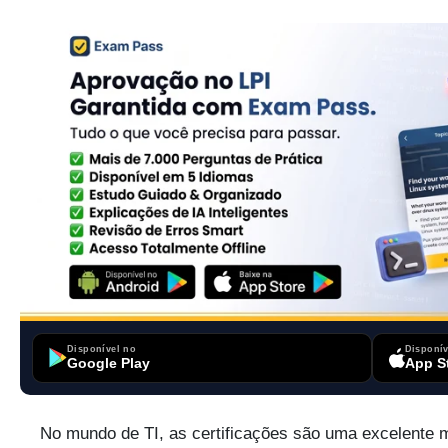
Disponível no
Disponív
Google Play
App S
No mundo de TI, as certificações são uma excelente m