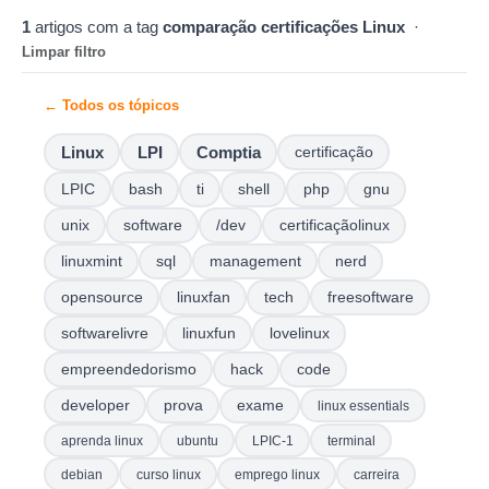
1
artigos com a tag
comparação certificações Linux
·
Limpar filtro
← Todos os tópicos
Linux
LPI
Comptia
certificação
LPIC
bash
ti
shell
php
gnu
unix
software
/dev
certificaçãolinux
linuxmint
sql
management
nerd
opensource
linuxfan
tech
freesoftware
softwarelivre
linuxfun
lovelinux
empreendedorismo
hack
code
developer
prova
exame
linux essentials
aprenda linux
ubuntu
LPIC-1
terminal
debian
curso linux
emprego linux
carreira