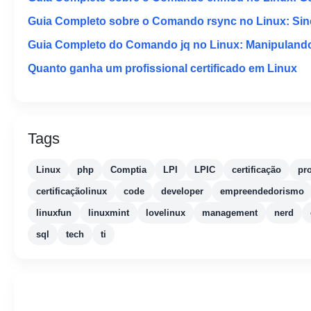
Guia Completo sobre o Comando rsync no Linux: Sinc
Guia Completo do Comando jq no Linux: Manipuland
Quanto ganha um profissional certificado em Linux
Tags
Linux
php
Comptia
LPI
LPIC
certificação
pr
certificaçãolinux
code
developer
empreendedorismo
linuxfun
linuxmint
lovelinux
management
nerd
sql
tech
ti