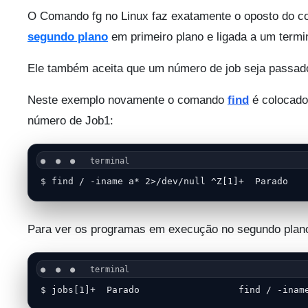
O Comando fg no Linux faz exatamente o oposto do 
segundo plano
em primeiro plano e ligada a um termi
Ele também aceita que um número de job seja passad
Neste exemplo novamente o comando
find
é colocado
número de Job1:
$ find / -iname a* 2>/dev/null ^Z[1]+  Parado   
Para ver os programas em execução no segundo pla
$ jobs[1]+  Parado                  find / -inam