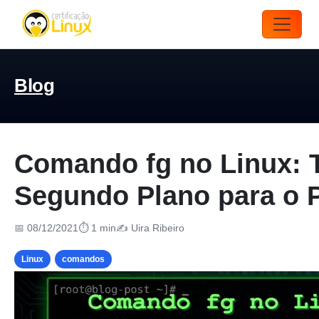
Blog
Comando fg no Linux: 
Segundo Plano para o P
📅 08/12/2021
⏱ 1 min
✍️ Uira Ribeiro
Linux
comandos