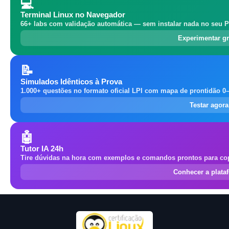
💻
Terminal Linux no Navegador
66+ labs com validação automática — sem instalar nada no seu P
Experimentar gr
📝
Simulados Idênticos à Prova
1.000+ questões no formato oficial LPI com mapa de prontidão 0
Testar agor
🤖
Tutor IA 24h
Tire dúvidas na hora com exemplos e comandos prontos para cop
Conhecer a plata