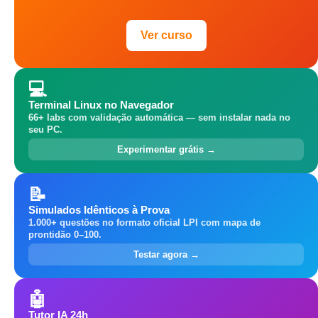
Ver curso
💻
Terminal Linux no Navegador
66+ labs com validação automática — sem instalar nada no
seu PC.
Experimentar grátis →
📝
Simulados Idênticos à Prova
1.000+ questões no formato oficial LPI com mapa de
prontidão 0–100.
Testar agora →
🤖
Tutor IA 24h