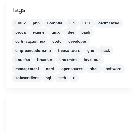
Tags
Linux
php
Comptia
LPI
LPIC
certificação
prova
exame
unix
/dev
bash
certificaçãolinux
code
developer
empreendedorismo
freesoftware
gnu
hack
linuxfan
linuxfun
linuxmint
lovelinux
management
nerd
opensource
shell
software
softwarelivre
sql
tech
ti