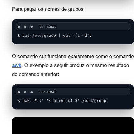
Para pegar os nomes de grupos:
$ cat /etc/group | cut -f1 -d':'
O comando cut funciona exatamente como o comando
awk
. O exemplo a seguir produz o mesmo resultado
do comando anterior:
$ awk -F':' '{ print $1 }' /etc/group