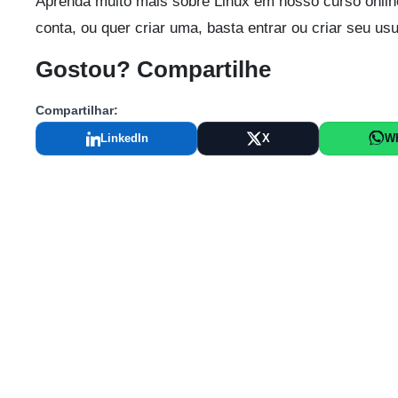
Aprenda muito mais sobre Linux em nosso curso onlin
conta, ou quer criar uma, basta entrar ou criar seu us
Gostou? Compartilhe
Compartilhar:
LinkedIn
X
W