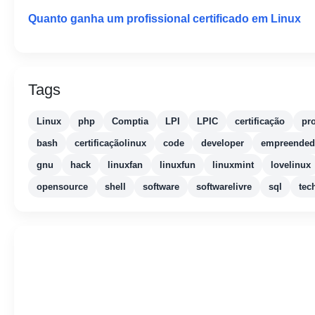
Quanto ganha um profissional certificado em Linux
Tags
Linux
php
Comptia
LPI
LPIC
certificação
pr
bash
certificaçãolinux
code
developer
empreended
gnu
hack
linuxfan
linuxfun
linuxmint
lovelinux
opensource
shell
software
softwarelivre
sql
tec