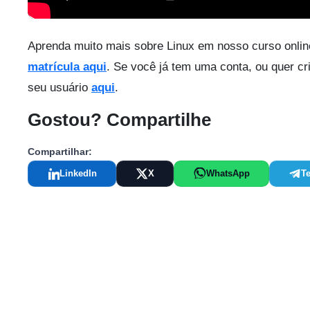
Aprenda muito mais sobre Linux em nosso curso onlin
matrícula aqui
. Se você já tem uma conta, ou quer cri
seu usuário
aqui
.
Gostou? Compartilhe
Compartilhar:
LinkedIn
X
WhatsApp
T