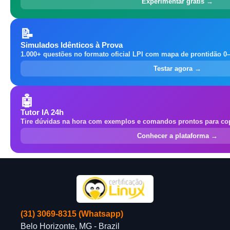
Experimentar grátis →
📝
Simulados Idênticos à Prova
1.000+ questões no formato oficial LPI com mapa de prontidão 0
Testar agora →
🤖
Tutor IA 24h
Tire dúvidas na hora com exemplos e comandos prontos para cop
Conhecer a plataforma →
(31) 3069-8315 (Whatsapp)
Belo Horizonte, MG - Brazil