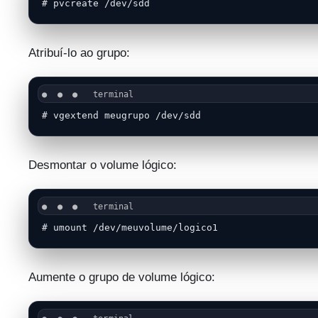
# pvcreate /dev/sdd
Atribuí-lo ao grupo:
# vgextend meugrupo /dev/sdd
Desmontar o volume lógico:
# umount /dev/meuvolume/logico1
Aumente o grupo de volume lógico: