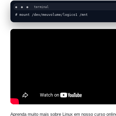
# mount /dev/meuvolume/logico1 /mnt
Aprenda muito mais sobre Linux em nosso curso onlin