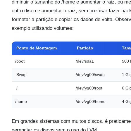
diminuir o tamanho do /home e aumentar o raiz, ou m
outro disco e aumentar o raiz, sem precisar fazer ba
formatar a partição e copiar os dados de volta. Obse
exemplo utilizando volumes:
Ponto de Montagem
Partição
Tam
/boot
/dev/sda1
500 
Swap
/dev/vg00/swap
1 Gi
/
/dev/vg00/root
6 Gi
/home
/dev/vg00/home
4 Gi
Em grandes sistemas com muitos discos, é praticamen
gerenciar os discos sem o uso do LVM.