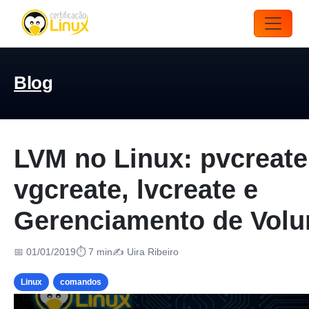
Blog
LVM no Linux: pvcreate
vgcreate, lvcreate e
Gerenciamento de Vol
📅 01/01/2019
⏱ 7 min
✍️ Uira Ribeiro
Linux
comandos