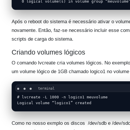
  0 logical volume(s) in volume group “meuvolume
Após o reboot do sistema é necessário ativar o volum
novamente. Então, faz-se necessário incluir esse co
scripts de carga do sistema.
Criando volumes lógicos
O comando lvcreate cria volumes lógicos. No exemplo
um volume lógico de 1GB chamado logico1 no volum
# lvcreate -L 1000 -n logico1 meuvolume

Logical volume “logico1” created
Como no nosso exmplo os discos /dev/sdb e /dev/sd