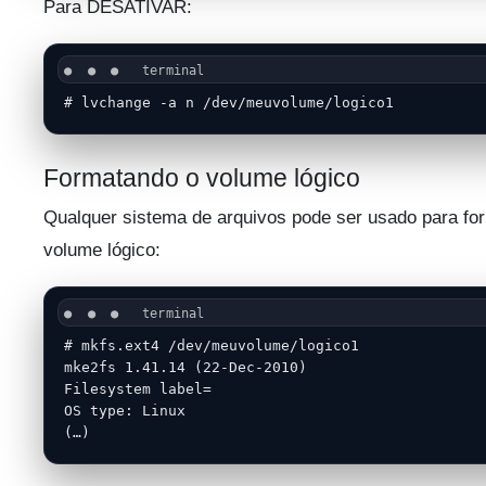
Para DESATIVAR:
# lvchange -a n /dev/meuvolume/logico1
Formatando o volume lógico
Qualquer sistema de arquivos pode ser usado para fo
volume lógico:
# mkfs.ext4 /dev/meuvolume/logico1

mke2fs 1.41.14 (22-Dec-2010)

Filesystem label=

OS type: Linux

(…)