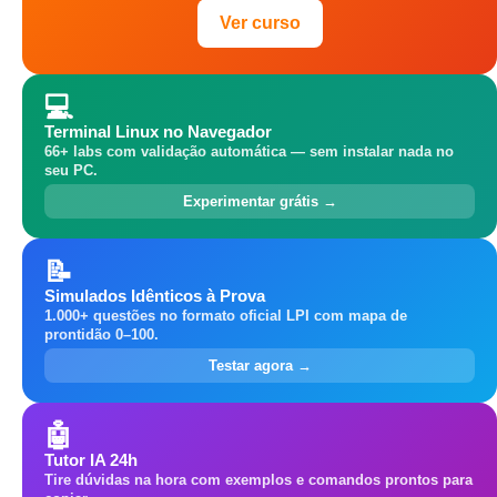
Ver curso
💻
Terminal Linux no Navegador
66+ labs com validação automática — sem instalar nada no
seu PC.
Experimentar grátis →
📝
Simulados Idênticos à Prova
1.000+ questões no formato oficial LPI com mapa de
prontidão 0–100.
Testar agora →
🤖
Tutor IA 24h
Tire dúvidas na hora com exemplos e comandos prontos para