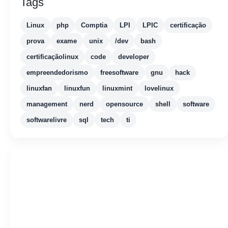
Tags
Linux
php
Comptia
LPI
LPIC
certificação
prova
exame
unix
/dev
bash
certificaçãolinux
code
developer
empreendedorismo
freesoftware
gnu
hack
linuxfan
linuxfun
linuxmint
lovelinux
management
nerd
opensource
shell
software
softwarelivre
sql
tech
ti