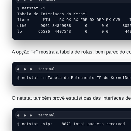
$ netstat -i

Tabela de Interfaces do Kernel

Iface      MTU    RX-OK RX-ERR RX-DRP RX-OVR    T
eth0      9001 34849988      0      0 0      3055
lo       65536  4407543      0      0 0       44
A opção "-r" mostra a tabela de rotas, bem parecido
$ netstat -rnTabela de Roteamento IP do KernelDe
O netstat também provê estatísticas das interfaces de
$ netstat -sIp:    8871 total packets received  