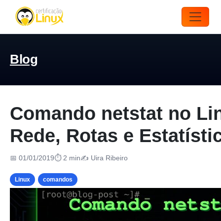
Blog
Comando netstat no Li
Rede, Rotas e Estatísti
📅 01/01/2019
⏱ 2 min
✍️ Uira Ribeiro
Linux
comandos