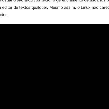
 usuário são arquivos texto, o gerenciamento de usuários 
 editor de textos qualquer. Mesmo assim, o Linux não care
rios.