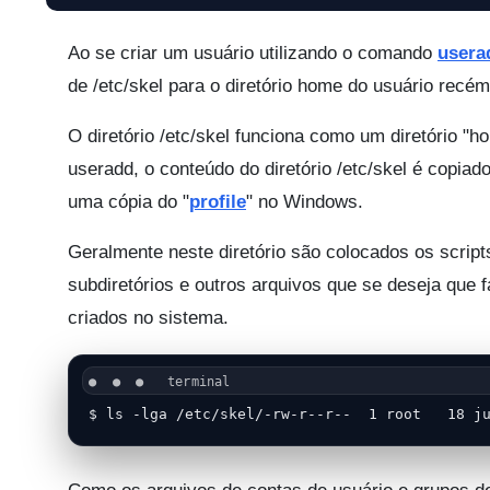
Ao se criar um usuário utilizando o comando
usera
de /etc/skel para o diretório home do usuário recém
O diretório /etc/skel funciona como um diretório 
useradd, o conteúdo do diretório /etc/skel é copia
uma cópia do "
profile
" no Windows.
Geralmente neste diretório são colocados os scri
subdiretórios e outros arquivos que se deseja que
criados no sistema.
$ ls -lga /etc/skel/-rw-r--r--  1 root   18 j