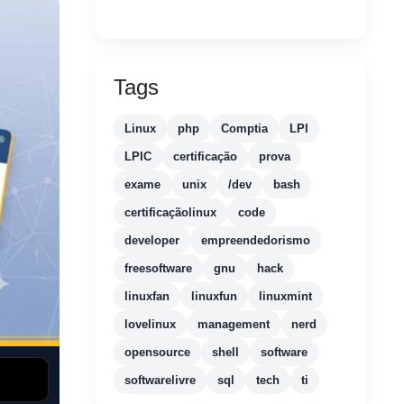
Tags
Linux
php
Comptia
LPI
LPIC
certificação
prova
exame
unix
/dev
bash
certificaçãolinux
code
developer
empreendedorismo
freesoftware
gnu
hack
linuxfan
linuxfun
linuxmint
lovelinux
management
nerd
opensource
shell
software
softwarelivre
sql
tech
ti