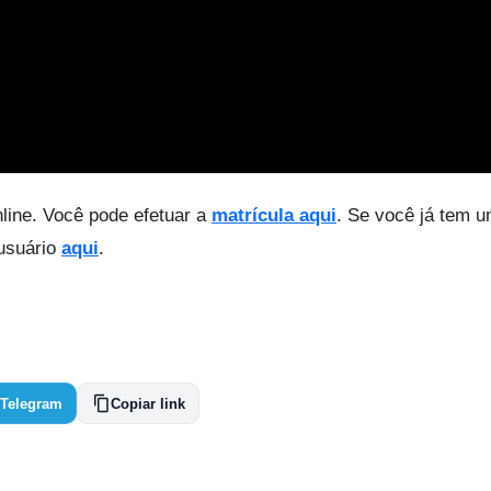
line. Você pode efetuar a
matrícula aqui
. Se você já tem 
 usuário
aqui
.
Telegram
Copiar link