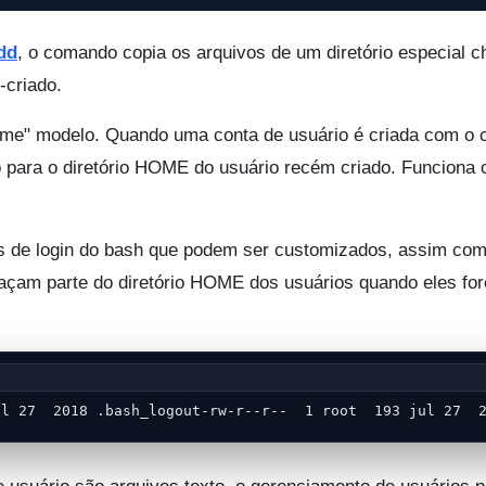
dd
, o comando copia os arquivos de um diretório especial 
-criado.
"home" modelo. Quando uma conta de usuário é criada com o
do para o diretório HOME do usuário recém criado. Funciona
pts de login do bash que podem ser customizados, assim co
 façam parte do diretório HOME dos usuários quando eles fo
ul 27  2018 .bash_logout-rw-r--r--  1 root  193 jul 27  