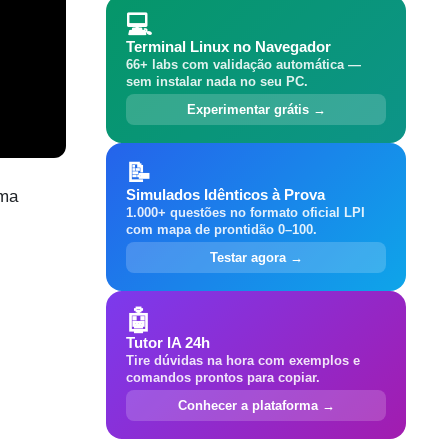
💻
Terminal Linux no Navegador
66+ labs com validação automática —
sem instalar nada no seu PC.
Experimentar grátis →
📝
Simulados Idênticos à Prova
uma
1.000+ questões no formato oficial LPI
com mapa de prontidão 0–100.
Testar agora →
🤖
Tutor IA 24h
Tire dúvidas na hora com exemplos e
comandos prontos para copiar.
Conhecer a plataforma →