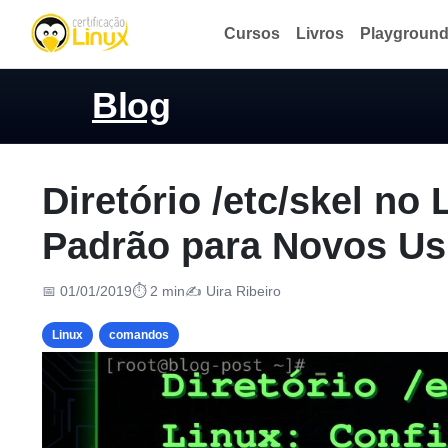
Cursos
Livros
Playgroun
Blog
Diretório /etc/skel no
Padrão para Novos Us
📅 01/01/2019
⏱ 2 min
✍️ Uira Ribeiro
Linux
comandos