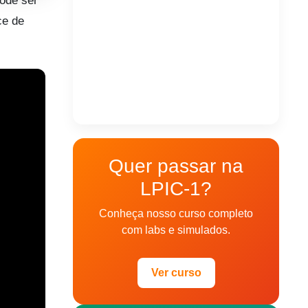
pode ser
ce de
Quer passar na
LPIC-1?
Conheça nosso curso completo
com labs e simulados.
Ver curso