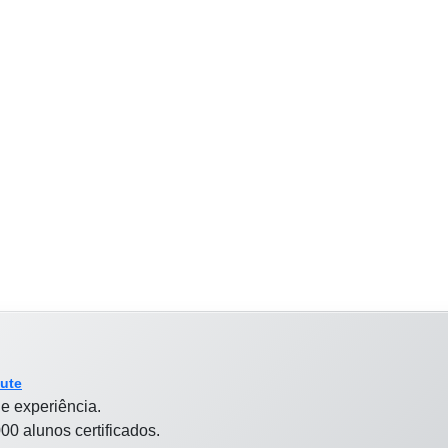
tute
e experiência.
00 alunos certificados.