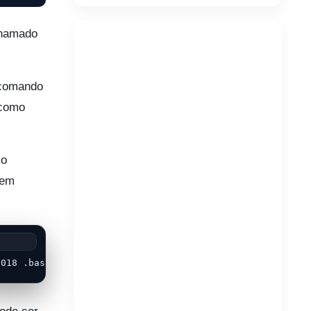
chamado
 comando
 como
mo
rem
2018 .bash_profile-rw-r--r--  1 root  231 jul 27  2018 .