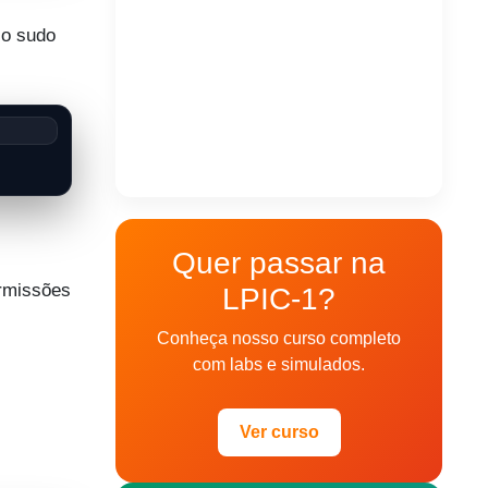
 o sudo
Quer passar na
ermissões
LPIC-1?
Conheça nosso curso completo
com labs e simulados.
Ver curso