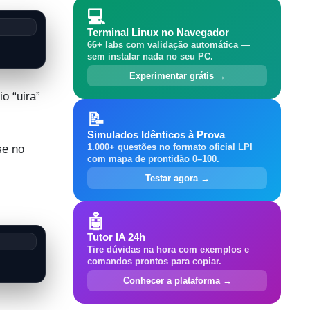
💻
Terminal Linux no Navegador
66+ labs com validação automática —
sem instalar nada no seu PC.
Experimentar grátis →
o “uira”
📝
Simulados Idênticos à Prova
1.000+ questões no formato oficial LPI
se no
com mapa de prontidão 0–100.
Testar agora →
🤖
Tutor IA 24h
Tire dúvidas na hora com exemplos e
comandos prontos para copiar.
Conhecer a plataforma →