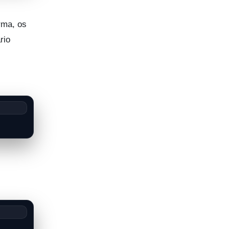
rma, os
rio