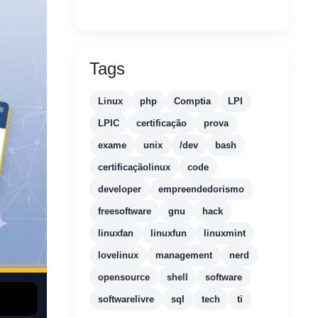
Tags
Linux
php
Comptia
LPI
LPIC
certificação
prova
exame
unix
/dev
bash
certificaçãolinux
code
developer
empreendedorismo
freesoftware
gnu
hack
linuxfan
linuxfun
linuxmint
lovelinux
management
nerd
opensource
shell
software
softwarelivre
sql
tech
ti