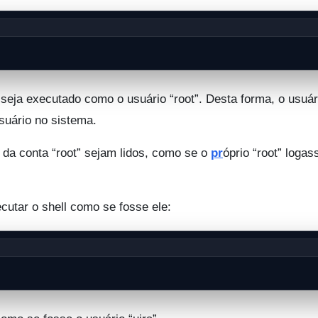
l seja executado como o usuário “root”. Desta forma, o usuári
suário no sistema.
l da conta “root” sejam lidos, como se o
pr
óprio “root” logas
utar o shell como se fosse ele: