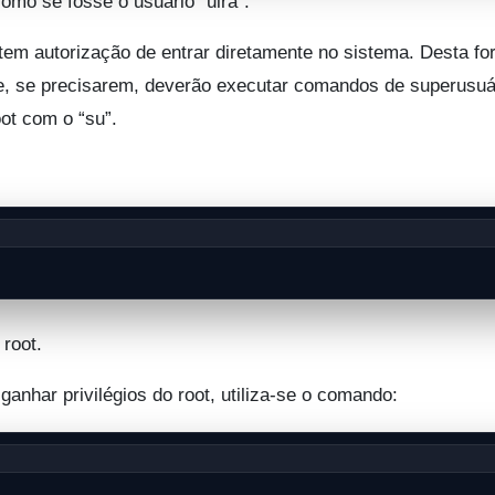
como se fosse o usuário “uira”.
tem autorização de entrar diretamente no sistema. Desta fo
, se precisarem, deverão executar comandos de super­usuá
oot com o “su”.
root.
nhar privilégios do root, utiliza-se o comando: