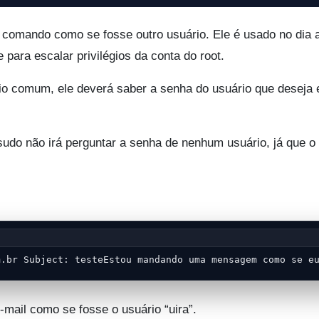
omando como se fosse outro usuário. Ele é usado no dia a
 para escalar privilégios da conta do root.
io comum, ele deverá saber a senha do usuário que deseja 
sudo não irá perguntar a senha de nenhum usuário, já que o
m.br
 Subject: testeEstou mandando uma mensagem como se e
mail como se fosse o usuário “uira”.