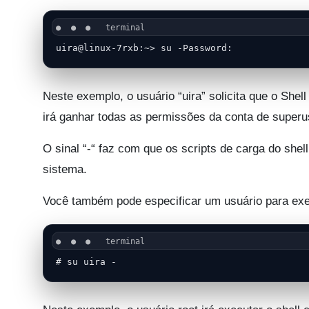
uira@linux-7rxb:~> su -Password:
Neste exemplo, o usuário “uira” solicita que o Shel
irá ganhar todas as permissões da conta de superu
O sinal “-“ faz com que os scripts de carga do shel
sistema.
Você também pode especificar um usuário para exec
# su uira -