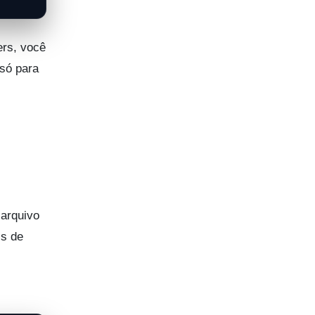
ers, você
 só para
.
 arquivo
is de