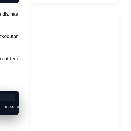
 dia nas
executar
 root tem
u fosse o prof. Uirá.EOT