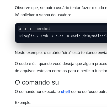
Observe que, se outro usuário tentar fazer o sudo
irá solicitar a senha do usuário:
uira@linux-7rxb:~> sudo -u carla /bin/mailcar
Neste exemplo, o usuário “uira” está tentando envi
O sudo é útil quando você deseja que algum proce
de arquivos estejam corretas para o perfeito funci
O comando su
O comando
su
executa o
shell
como se fosse outro
Exemplo: