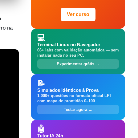
Ver curso
o
rro na
💻
Terminal Linux no Navegador
66+ labs com validação automática — sem
instalar nada no seu PC.
Experimentar grátis →
📝
Simulados Idênticos à Prova
1.000+ questões no formato oficial LPI
com mapa de prontidão 0–100.
Testar agora →
🤖
Tutor IA 24h