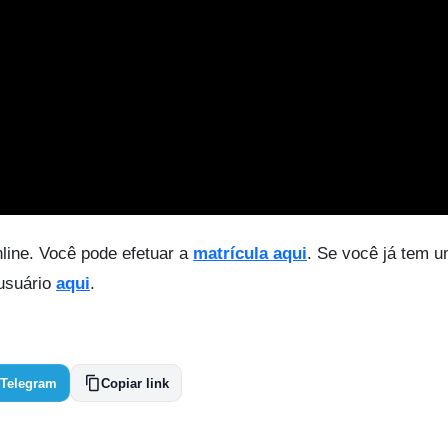
line. Você pode efetuar a
matrícula aqui
. Se você já tem 
 usuário
aqui
.
Telegram
Copiar link