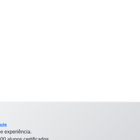
tute
e experiência.
00 alunos certificados.