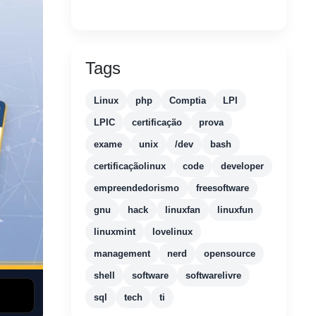
Tags
Linux
php
Comptia
LPI
LPIC
certificação
prova
exame
unix
/dev
bash
certificaçãolinux
code
developer
empreendedorismo
freesoftware
gnu
hack
linuxfan
linuxfun
linuxmint
lovelinux
management
nerd
opensource
shell
software
softwarelivre
sql
tech
ti