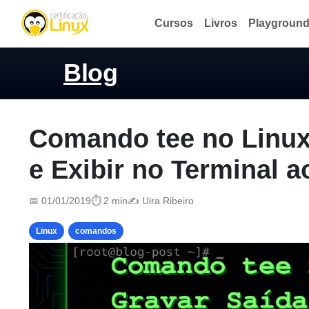
Cursos
Livros
Playgroun
Blog
Comando tee no Linux
e Exibir no Terminal
📅 01/01/2019
⏱ 2 min
✍️ Uira Ribeiro
Linux
comandos