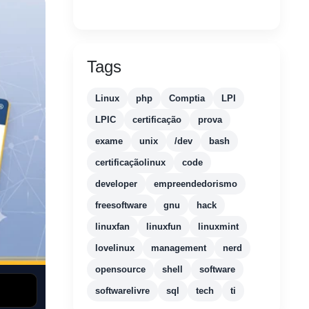
Tags
Linux
php
Comptia
LPI
LPIC
certificação
prova
exame
unix
/dev
bash
certificaçãolinux
code
developer
empreendedorismo
freesoftware
gnu
hack
linuxfan
linuxfun
linuxmint
lovelinux
management
nerd
opensource
shell
software
softwarelivre
sql
tech
ti