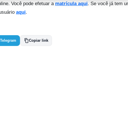
line. Você pode efetuar a
matrícula aqui
. Se você já tem 
 usuário
aqui
.
Telegram
Copiar link