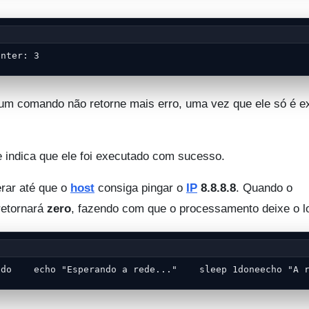
unter: 3
um comando não retorne mais erro, uma vez que ele só é e
 indica que ele foi executado com sucesso.
rar até que o
host
consiga pingar o
IP
8.8.8.8
. Quando o
 retornará
zero
, fazendo com que o processamento deixe o l
ldo    echo "Esperando a rede..."    sleep 1doneecho "A 