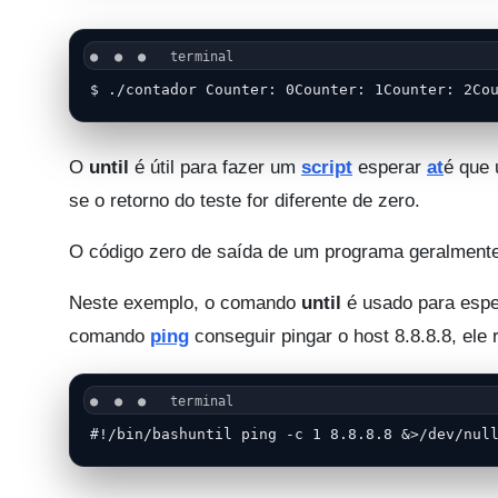
$ ./contador Counter: 0Counter: 1Counter: 2Co
O
until
é útil para fazer um
script
esperar
at
é que 
se o retorno do teste for diferente de zero.
O código zero de saída de um programa geralmente
Neste exemplo, o comando
until
é usado para espe
comando
ping
conseguir pingar o host 8.8.8.8, ele
#!/bin/bashuntil ping -c 1 8.8.8.8 &>/dev/nul