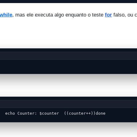
while
, mas ele executa algo enquanto o teste
for
falso, ou 
o  echo Counter: $counter  ((counter++))done