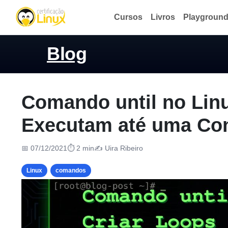
Cursos
Livros
Playgroun
Blog
Comando until no Linu
Executam até uma Con
📅 07/12/2021
⏱ 2 min
✍️ Uira Ribeiro
Linux
comandos