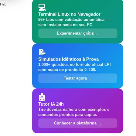
uma
💻
Terminal Linux no Navegador
66+ labs com validação automática —
sem instalar nada no seu PC.
Experimentar grátis →
📝
Simulados Idênticos à Prova
1.000+ questões no formato oficial LPI
com mapa de prontidão 0–100.
Testar agora →
🤖
Tutor IA 24h
Tire dúvidas na hora com exemplos e
comandos prontos para copiar.
Conhecer a plataforma →