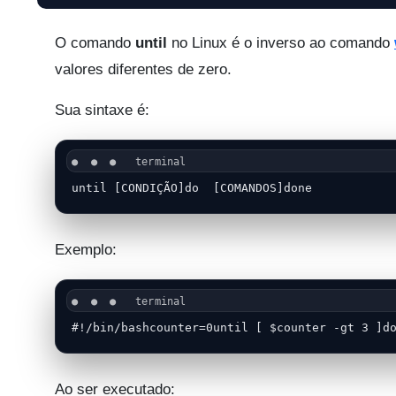
O comando
until
no Linux é o inverso ao comando
valores diferentes de zero.
Sua sintaxe é:
until [CONDIÇÃO]do  [COMANDOS]done
Exemplo:
#!/bin/bashcounter=0until [ $counter -gt 3 ]d
Ao ser executado: