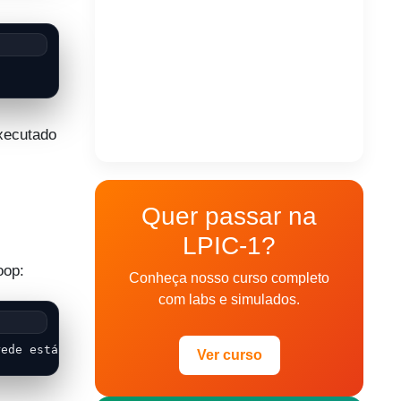
xecutado
Quer passar na
LPIC-1?
oop:
Conheça nosso curso completo
com labs e simulados.
rede está no ar"
Ver curso