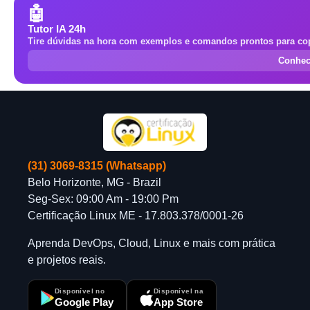
🤖
Tutor IA 24h
Tire dúvidas na hora com exemplos e comandos prontos para cop
Conhec
(31) 3069-8315 (Whatsapp)
Belo Horizonte, MG - Brazil
Seg-Sex: 09:00 Am - 19:00 Pm
Certificação Linux ME - 17.803.378/0001-26
Aprenda DevOps, Cloud, Linux e mais com prática
e projetos reais.
Disponível no
Disponível na
Google Play
App Store