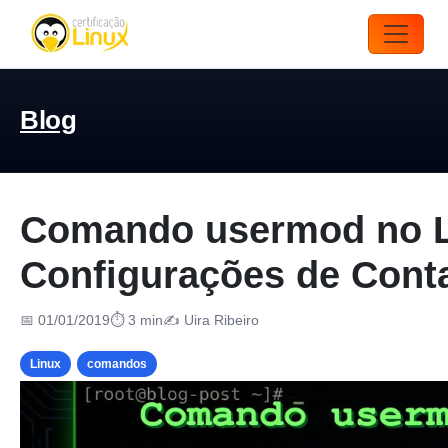
Blog
Comando usermod no Li
Configurações de Cont
📅 01/01/2019
⏱ 3 min
✍️ Uira Ribeiro
Linux
comandos