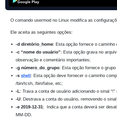
Google Play
O comando usermod no Linux modifica as configuraçõ
Ele aceita as seguintes opções:
-d diretório_home
: Esta opção fornece o caminho 
-c “nome do usuário”
: Esta opção grava no arqui
observação e comentário importantes;
-g número_do_grupo
: Esta opção fornece o grupo
-s
shell
: Esta opção deve fornecer o caminho comple
/bin/tcsh, /bin/false, etc;
-L
: Trava a conta de usuário adicionando o sinal “!”
-U
: Destrava a conta do usuário, removendo o sinal 
-e 2019-12-31
: Indica que a conta deverá ser desa
MM-DD.