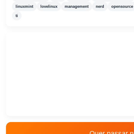
linuxmint
lovelinux
management
nerd
opensource
ti
Quer passar n