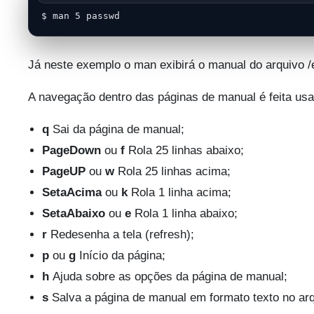
$ man 5 passwd
Já neste exemplo o man exibirá o manual do arquivo /
A navegação dentro das páginas de manual é feita us
q
Sai da página de manual;
PageDown
ou
f
Rola 25 linhas abaixo;
PageUP
ou
w
Rola 25 linhas acima;
SetaAcima
ou
k
Rola 1 linha acima;
SetaAbaixo
ou
e
Rola 1 linha abaixo;
r
Redesenha a tela (refresh);
p
ou
g
Início da página;
h
Ajuda sobre as opções da página de manual;
s
Salva a página de manual em formato texto no arq