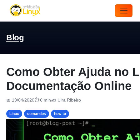
Blog
Como Obter Ajuda no Lin
Documentação Online
📅 19/04/2020
⏱ 6 min
✍️ Uira Ribeiro
Linux
comandos
how-to