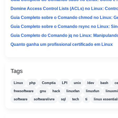
Domine Access Control Lists (ACLs) no Linux: Contr
Guia Completo sobre o Comando chmod no Linux: Ger
Guia Completo sobre o Comando rsync no Linux: Sinc
Guia Completo do Comando jq no Linux: Manipuland
Quanto ganha um profissional certificado em Linux
Tags
Linux
php
Comptia
LPI
unix
/dev
bash
ce
freesoftware
gnu
hack
linuxfan
linuxfun
linuxmi
software
softwarelivre
sql
tech
ti
linux essential