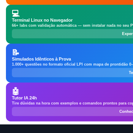
💻
Terminal Linux no Navegador
66+ labs com validação automática — sem instalar nada no seu P
Exper
📝
Simulados Idênticos à Prova
1.000+ questões no formato oficial LPI com mapa de prontidão 0
Te
🤖
Tutor IA 24h
Tire dúvidas na hora com exemplos e comandos prontos para cop
Conhec