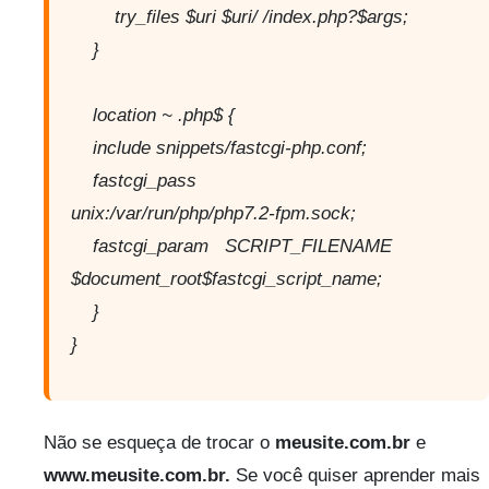
try_files $uri $uri/ /index.php?$args;
}
location ~ .php$ {
include snippets/fastcgi-php.conf;
fastcgi_pass
unix:/var/run/php/php7.2-fpm.sock;
fastcgi_param SCRIPT_FILENAME
$document_root$fastcgi_script_name;
}
}
Não se esqueça de trocar o
meusite.com.br
e
www.meusite.com.br.
Se você quiser aprender mais