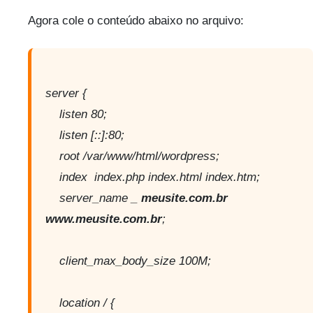
Agora cole o conteúdo abaixo no arquivo:
server {
listen 80;
listen [::]:80;
root /var/www/html/wordpress;
index index.php index.html index.htm;
server_name _
meusite.com.br
www.meusite.com.br
;
client_max_body_size 100M;
location / {