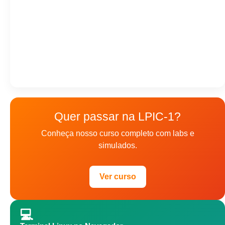
Quer passar na LPIC-1?
Conheça nosso curso completo com labs e
simulados.
Ver curso
💻