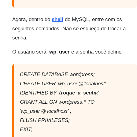
Agora, dentro do
shell
do MySQL, entre com os
seguintes comandos. Não se esqueça de trocar a
senha:
O usuário será:
wp_user
e a senha você define.
CREATE DATABASE wordpress;
CREATE USER 'wp_user'@'localhost'
IDENTIFIED BY '
troque_a_senha
';
GRANT ALL ON wordpress.* TO
'wp_user'@'localhost' ;
FLUSH PRIVILEGES;
EXIT;