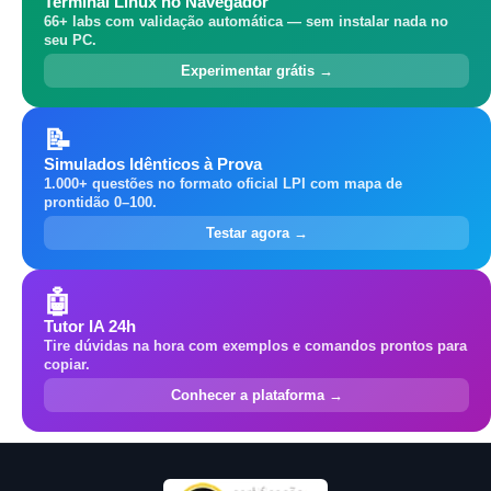
Terminal Linux no Navegador
66+ labs com validação automática — sem instalar nada no
seu PC.
Experimentar grátis →
📝
Simulados Idênticos à Prova
1.000+ questões no formato oficial LPI com mapa de
prontidão 0–100.
Testar agora →
🤖
Tutor IA 24h
Tire dúvidas na hora com exemplos e comandos prontos para
copiar.
Conhecer a plataforma →