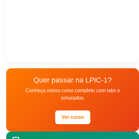
Quer passar na LPIC-1?
Conheça nosso curso completo com labs e
simulados.
Ver curso