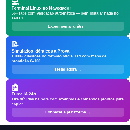
💻
Terminal Linux no Navegador
66+ labs com validação automática — sem instalar nada no
seu PC.
Experimentar grátis →
📝
Simulados Idênticos à Prova
1.000+ questões no formato oficial LPI com mapa de
prontidão 0–100.
Testar agora →
🤖
Tutor IA 24h
Tire dúvidas na hora com exemplos e comandos prontos para
copiar.
Conhecer a plataforma →