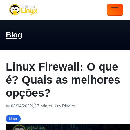
Blog
Linux Firewall: O que
é? Quais as melhores
opções?
📅 08/04/2022
⏱ 7 min
✍️ Uira Ribeiro
Linux