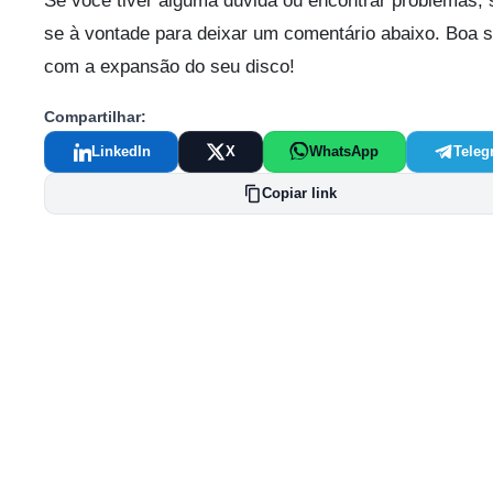
Se você tiver alguma dúvida ou encontrar problemas, s
se à vontade para deixar um comentário abaixo. Boa s
com a expansão do seu disco!
Compartilhar:
LinkedIn
X
WhatsApp
Teleg
Copiar link