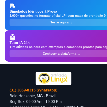
📝
Simulados Idênticos à Prova
1.000+ questões no formato oficial LPI com mapa de prontidão 0
Testar agora →
🤖
Tutor IA 24h
Tire dúvidas na hora com exemplos e comandos prontos para cop
Conhecer a plataforma →
(31) 3069-8315 (Whatsapp)
Belo Horizonte, MG - Brazil
Seg-Sex: 09:00 Am - 19:00 Pm