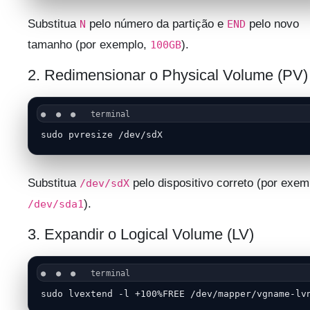
Substitua
pelo número da partição e
pelo novo
N
END
tamanho (por exemplo,
).
100GB
2. Redimensionar o Physical Volume (PV)
sudo pvresize /dev/sdX
Substitua
pelo dispositivo correto (por exem
/dev/sdX
).
/dev/sda1
3. Expandir o Logical Volume (LV)
sudo lvextend -l +100%FREE /dev/mapper/vgname-lv