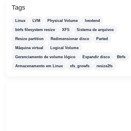
Tags
Linux
LVM
Physical Volume
lvextend
btrfs filesystem resize
XFS
Sistema de arquivos
Resize partition
Redimensionar disco
Parted
Máquina virtual
Logical Volume
Gerenciamento de volume lógico
Expandir disco
Btrfs
Armazenamento em Linux
xfs_growfs
resize2fs