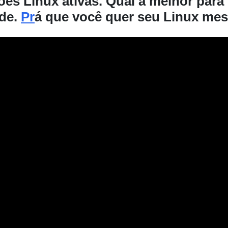
ões Linux ativas. Qual a melhor para
nde.
Pr
á que você quer seu Linux m