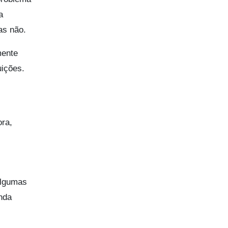
a
as não.
mente
uições.
ora,
Algumas
inda