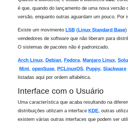
é que, quando do lançamento de uma nova versão da
versão, enquanto outras aguardam um pouco. Por i
Existe um movimento
LSB
(
Linux Standard Base
)
vendedores de software que não liberam para distrib
O sistemas de pacotes não é padronizado.
Arch Linux
,
Debian
,
Fedora
,
Manjaro Linux
,
Sol
Mint
,
openSuse
,
PCLinuxOS
,
Puppy
,
Slackware
listadas aqui por ordem alfabética.
Interface com o Usuário
Uma característica que acaba resultando na difer
distribuições utilizam a interface
KDE
, outras utili
existem várias outras interfaces que podem ser util