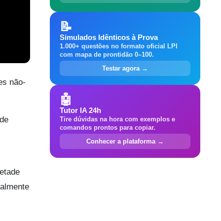
📝
Simulados Idênticos à Prova
1.000+ questões no formato oficial LPI
com mapa de prontidão 0–100.
Testar agora →
es não-
🤖
Tutor IA 24h
 de
Tire dúvidas na hora com exemplos e
comandos prontos para copiar.
Conhecer a plataforma →
etade
palmente