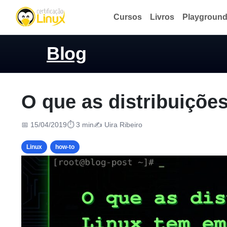
Cursos
Livros
Playgroun
Blog
O que as distribuiçõ
📅 15/04/2019
⏱ 3 min
✍️ Uira Ribeiro
Linux
how-to