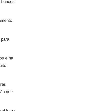
e bancos
ramento
 para
ios e na
ito
rar,
ção que
problema