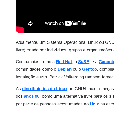
Atualmente, um Sistema Operacional Linux ou GNU/
livre) criado por indivíduos, grupos e organizações
Companhias como a
Red Hat
, a
SuSE
, e a
Canoni
comunidades como o
Debian
ou o
Gentoo
, compil
instalação e uso. Patrick Volkerding também fornec
As
distribuições do Linux
ou GNU/Linux começaram
dos
anos 90
, como uma alternativa livre para os s
por parte de pessoas acostumadas ao
Unix
na esco