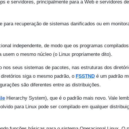
ps e servidores, principalmente para a Web e servidores d
sde para recuperação de sistemas danificados ou em monito
acional independente, de modo que os programas compilados
a usem o mesmo núcleo (o Linux propriamente dito).
ão nos seus sistemas de pacotes, nas estruturas dos diretór
s diretórios siga o mesmo padrão, o
FSSTND
é um padrão mu
gurações são diferentes entre as distribuições.
ile
Hierarchy System), que é o padrão mais novo. Vale lemb
volvido para Linux pode ser compilado em qualquer distribui
endo funções básicas para o sistema Operacional Linux. O 