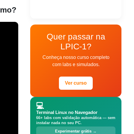
esmo?
Quer passar na
LPIC-1?
Conheça nosso curso completo
com labs e simulados.
Ver curso
💻
Terminal Linux no Navegador
66+ labs com validação automática — sem
instalar nada no seu PC.
Experimentar grátis →